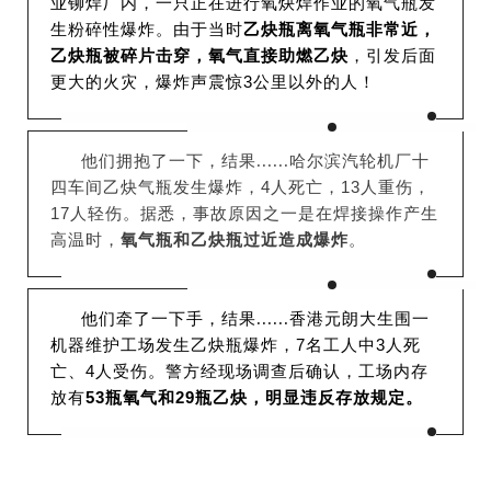
业铆焊厂内，一只正在进行氧炔焊作业的氧气瓶发
生粉碎性爆炸。由于
当时
乙炔瓶离氧气瓶非常近，
乙炔瓶被碎片击穿，氧气直接助燃乙炔
，引发后面
更大的火灾，爆炸声震惊3公里以外的人！
哈尔滨汽轮机厂十
他们拥抱了一下，
结果......
四车间乙炔气瓶发生爆炸，4人死亡，13人重伤，
17人轻伤。据悉，事故原因之一是在焊接操作产生
高温时，
氧气瓶和乙炔瓶过近造成爆炸
。
香港元朗大生围一
他们牵了一下手，结果......
机器维护工场发生乙炔瓶爆炸，7名工人中3人死
亡、4人受伤。警方经现场调查后确认，工场内存
放有
53瓶氧气和29瓶乙炔，
明显违反存放规定。