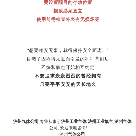
要设置醒目的存放位置
摆放必须直立
使用前需检查外表有无损坏等
“想要相安无事，就得保持安全距离。
”
目睹了因靠得太近
而引发的种种悲剧后
乙炔和氧也开始相互约定
不要追求轰轰烈烈的曾经拥有
只要平平安安的天长地久
泸州气体公司
专业从事于
泸州工业气体
,
泸州工业氧气
,
泸州气体
公司, 欢迎来电咨询!
泸州
气体公司