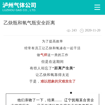
乙炔瓶和氧气瓶安全距离
243
2020-11-20
为了提高效率
经常有员工让乙炔和氧凑在一起干活
做
气焊
这一类的工作
但是在这期间
有些人却忘了
“距离产生美”
让乙炔和氧靠得太近
于是，
难以想象的灾难发生了
辽宁抚顺某合资企
他们亲吻了一下，结果......